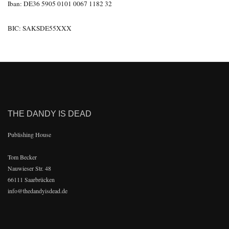
Iban: DE36 5905 0101 0067 1182 32
BIC: SAKSDE55XXX
THE DANDY IS DEAD
Publishing House
Tom Becker
Nauwieser Str. 48
66111 Saarbrücken
info@thedandyisdead.de