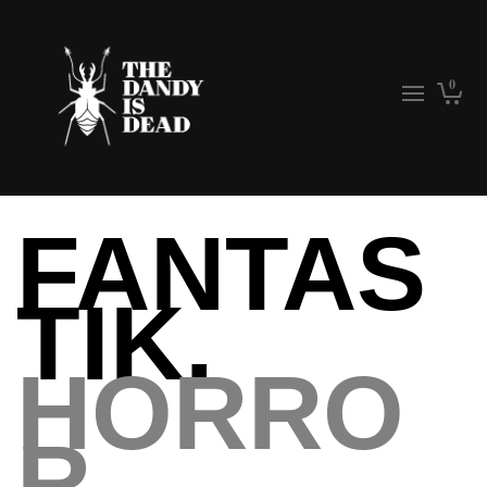
0
FANTAS
TIK.
HORRO
R.