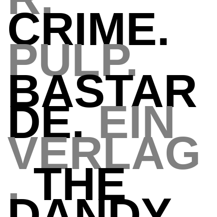
CRIME.
PULP.
BASTAR
DE.
EIN
VERLAG
.
THE
DANDY