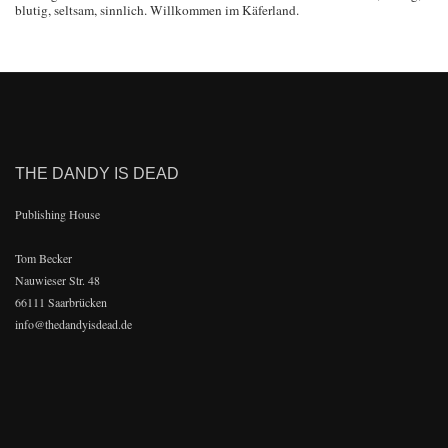
blutig, seltsam, sinnlich. Willkommen im Käferland.
THE DANDY IS DEAD
Publishing House
Tom Becker
Nauwieser Str. 48
66111 Saarbrücken
info@thedandyisdead.de