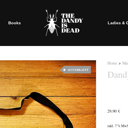
Books
Ladies & 
Home
>
Mer
AUSVERKAUFT
Dandy
29,90
€
inkl. 7 % MwS