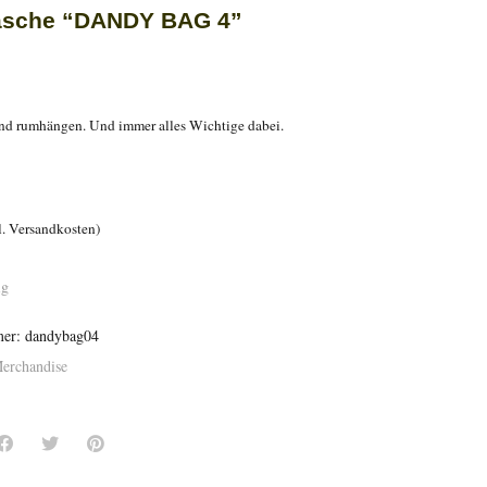
asche “DANDY BAG 4”
d rumhängen. Und immer alles Wichtige dabei.
l. Versandkosten)
ig
mer:
dandybag04
erchandise