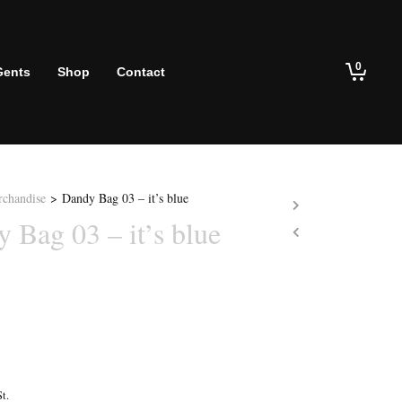
0
Gents
Shop
Contact
chandise
>
Dandy Bag 03 – it’s blue
 Bag 03 – it’s blue
t.