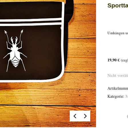
Sportt
Umhängen un
19,90 €
(zzg
Nicht vorrät
Artikelnum
Kategorie:
M
Share