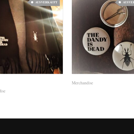
AUSVERKAUFT
AUSVE
Merchandise
 Scarf 01
ise