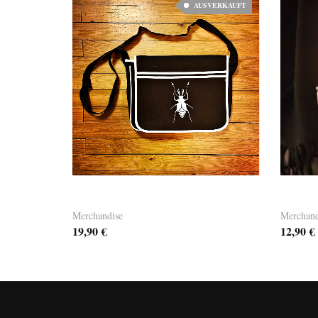
AUSVERKAUFT
Dandy Bag 01 – it’s black
Dandy
Merchandise
Merchand
19,90
€
12,90
€