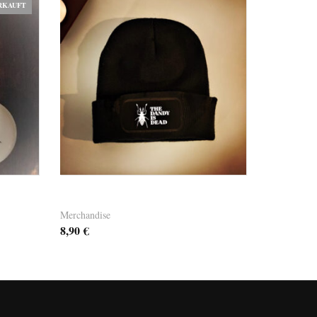
RKAUFT
Dandy Beanie 01
Merchandise
8,90
€