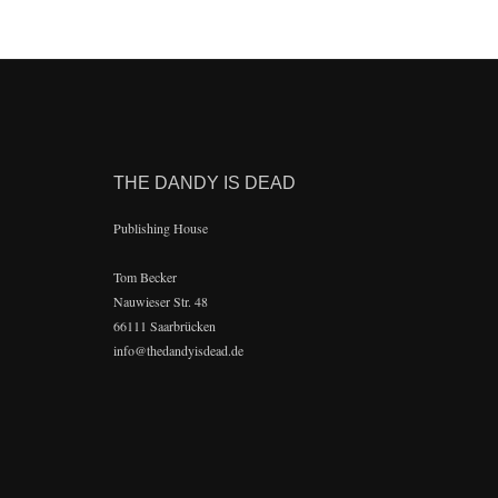
THE DANDY IS DEAD
Publishing House
Tom Becker
Nauwieser Str. 48
66111 Saarbrücken
info@thedandyisdead.de