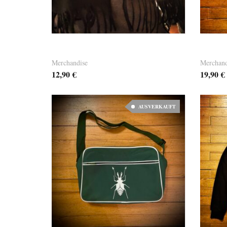
Dandy Scarf 01
Dandy 
Merchandise
Merchand
12,90
€
19,90
€
AUSVERKAUFT