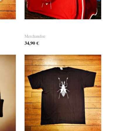
Dandy Bag 03 – it’s red
Merchandise
34,90
€