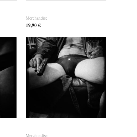
T-Shirt Big Bug 1
Merchandise
19,90
€
”
Dandy Schlüpper “GERD”
Merchandise