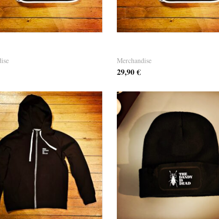
Bag 01 – it’s black
Dandy Bag 03 – it’s blue
ise
Merchandise
29,90
€