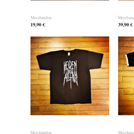
Dandy Bag 02 – it’s green
Hoodie
Merchandise
Merchand
19,90
€
39,90
€
T-Shirt Heiden des Alltags
T-Shir
Merchandise
Merchand