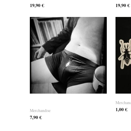
19,90
€
19,90
€
Versandk
Merchand
Dandy Schlüpper “TIM”
1,00
€
Merchandise
7,90
€