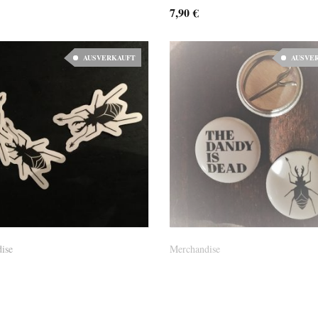
7,90
€
AUSVERKAUFT
AUSVE
osten
ise
Merchandise