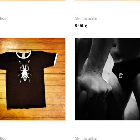
 Big Bug 1
Dandy Beanie 01
ise
Merchandise
8,90
€
t Big Bug 2
Dandy Schlüpper “FLAVIO
ise
Merchandise