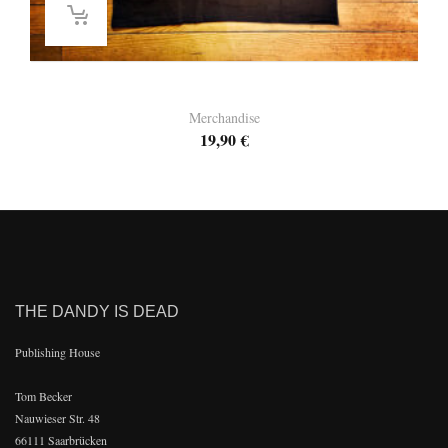
T-Shirt Big Bug 1
Merchandise
19,90
€
THE DANDY IS DEAD
Publishing House
Tom Becker
Nauwieser Str. 48
66111 Saarbrücken