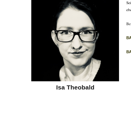
Se
eb
Bei
B
B
Isa Theobald