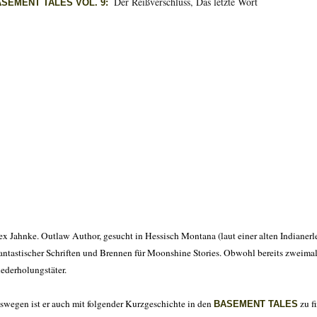
Der Reißverschluss, Das letzte Wort
ASEMENT TALES VOL. 9:
ex Jahnke. Outlaw Author, gesucht in Hessisch Montana (laut einer alten Indianer
antastischer Schriften und Brennen für Moonshine Stories. Obwohl bereits zweimal e
ederholungstäter.
swegen ist er auch mit folgender Kurzgeschichte in den
zu f
BASEMENT TALES