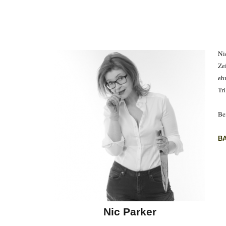
Ni
Ze
eh
Tr
Bei
B
Nic Parker