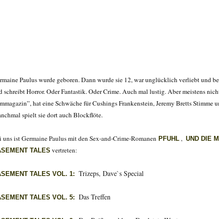
rmaine Paulus wurde geboren. Dann wurde sie 12, war unglücklich verliebt und bega
d schreibt Horror. Oder Fantastik. Oder Crime. Auch mal lustig. Aber meistens nic
lmmagazin”, hat eine Schwäche für Cushings Frankenstein, Jeremy Bretts Stimme u
nchmal spielt sie dort auch Blockflöte.
i uns ist Germaine Paulus mit den Sex-and-Crime-Romanen
,
PFUHL
UND DIE 
vertreten:
ASEMENT TALES
Trizeps, Dave`s Special
ASEMENT TALES VOL. 1:
Das Treffen
ASEMENT TALES VOL. 5: