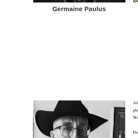
B
Germaine Paulus
Al
ph
Wi
De