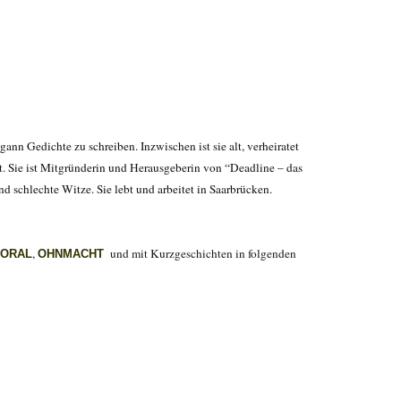
nn Gedichte zu schreiben. Inzwischen ist sie alt, verheiratet
ht. Sie ist Mitgründerin und Herausgeberin von “Deadline – das
nd schlechte Witze. Si
e lebt und arbeitet in Saarbrücken.
,
und mit Kurzgeschichten in folgenden
MORAL
OHNMACHT