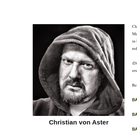
Ch
Me
in
red
(D
ers
Be
B
B
Christian von Aster
B