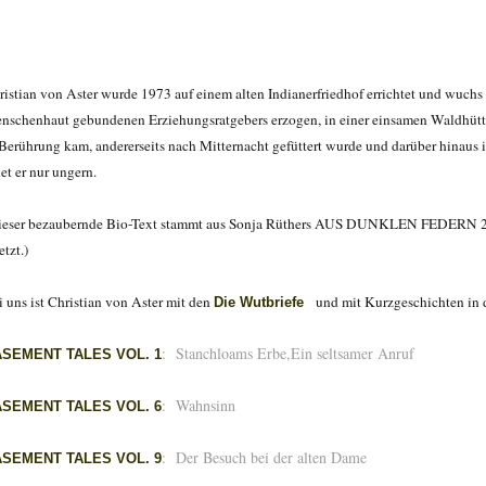
ristian von Aster wurde 1973 auf einem alten Indianerfriedhof errichtet und wuchs 
nschenhaut gebundenen Erziehungsratgebers erzogen, in einer einsamen Waldhütte a
 Berührung kam, andererseits nach Mitternacht gefüttert wurde und darüber hinaus 
et er nur ungern.
ieser bezaubernde Bio-Text stammt aus Sonja Rüthers AUS DUNKLEN FEDERN 2 u
etzt.)
i uns ist Christian von Aster mit den
und mit Kurzgeschichten in
Die Wutbriefe
:
Stanchloams Erbe,
Ein seltsamer Anruf
ASEMENT TALES
VOL. 1
:
Wahnsinn
ASEMENT TALES
VOL. 6
:
Der Besuch bei der alten Dame
ASEMENT TALES
VOL. 9