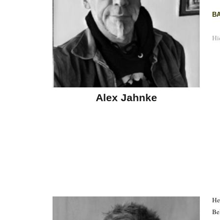
B
Hi
Alex Jahnke
He
Be