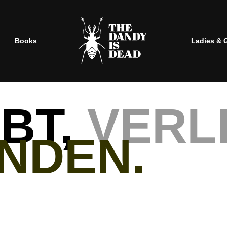
Books
Ladies & 
BT,
VERL
NDEN.