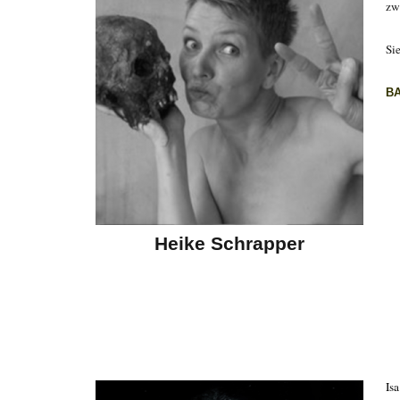
zw
Si
B
Heike Schrapper
Is