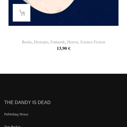
Lina Thiede – Homo Femininus
Books
,
Dystopie
,
Fantastik
,
Horror
,
Science-Fiction
13,90
€
THE DANDY IS DEAD
Publishing House
Tom Becker