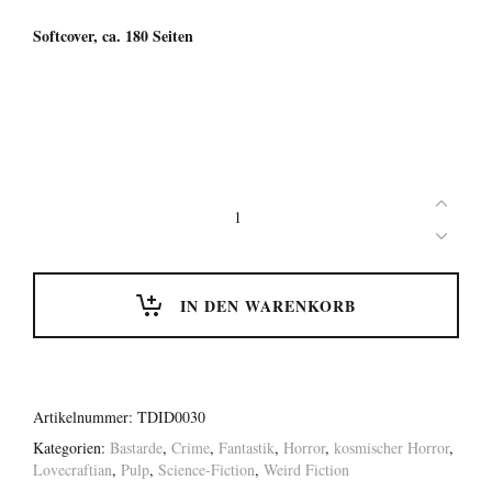
Softcover, ca. 180 Seiten
Basement
Tales
Vol.
10
quantity
IN DEN WARENKORB
Artikelnummer:
TDID0030
Kategorien:
Bastarde
,
Crime
,
Fantastik
,
Horror
,
kosmischer Horror
,
Lovecraftian
,
Pulp
,
Science-Fiction
,
Weird Fiction