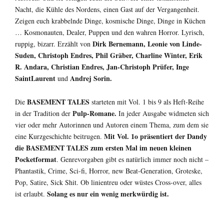
Nacht, die Kühle des Nordens, einen Gast auf der Vergangenheit.
Zeigen euch krabbelnde Dinge, kosmische Dinge, Dinge in Küchen
… Kosmonauten, Dealer, Puppen und den wahren Horror. Lyrisch,
Dirk Bernemann, Leonie von Linde-
ruppig, bizarr. Erzählt von
Suden, Christoph Endres, Phil Gräber, Charline Winter, Erik
R. Andara, Christian Endres, Jan-Christoph Prüfer, Inge
SaintLaurent
Andrej Sorin.
und
BASEMENT TALES
Die
starteten mit Vol. 1 bis 9 als Heft-Reihe
Pulp-Romane.
in der Tradition der
In jeder Ausgabe widmeten sich
vier oder mehr Autorinnen und Autoren einem Thema, zum dem sie
Mit Vol. 1o präsentiert der Dandy
eine Kurzgeschichte beitrugen.
die BASEMENT TALES zum ersten Mal im neuen kleinen
Pocketformat
. Genrevorgaben gibt es natürlich immer noch nicht –
Phantastik, Crime, Sci-fi, Horror, new Beat-Generation, Groteske,
Pop, Satire, Sick Shit. Ob linientreu oder wüstes Cross-over, alles
Solang es nur ein wenig merkwürdig ist.
ist erlaubt.